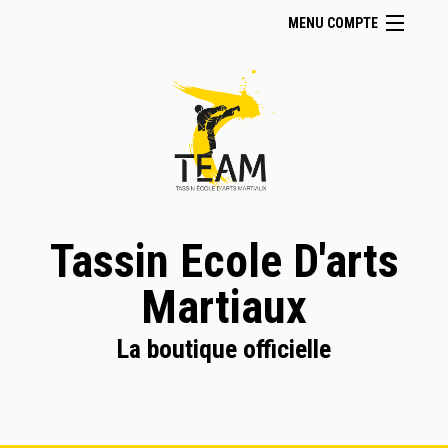
MENU COMPTE
Accueil
Site Web du club
Se connecter
Panier (
vide
)
Tassin Ecole D'arts
Martiaux
La boutique officielle